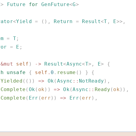
E
>
 Future
 for
 GenFuture
<
G
>
rator
<
Yield
 =
 (),
 Return
 =
 Result
<
T
,
 E
>>,
em
 =
 T
;
ror
 =
 E
;
(
&mut
 self
)
 ->
 Result
<
Async
<
T
>,
 E
>
 {
atch
 unsafe
 {
 self
.
0
.
resume
()
 }
 {
            Yielded
(())
 =>
 Ok
(
Async
::
NotReady
),
            Complete
(
Ok
(
ok
))
 =>
 Ok
(
Async
::
Ready
(
ok
)),
            Complete
(
Err
(
err
))
 =>
 Err
(
err
),