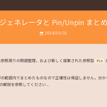
ジェネレータと Pin/Unpin まと
2018/03/31
calendar_month
己参照周りの問題整理，および新しく提案された参照型
Pin
解の範囲内でまとめたものなので正確性は保証しません。分か
の解説を参照してください…