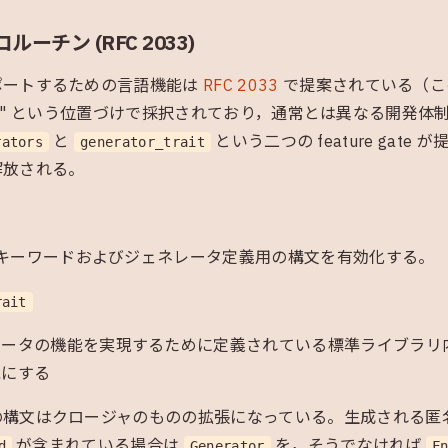
ーチン (RFC 2033)
ポートするための言語機能は
RFC 2033
で提案されている（この
tal RFC" という位置づけで採択されており，通常とは異なる開発
と
という二つの feature gate
rators
generator_trait
解放される。
キーワードおよびジェネレータ定義用の構文を有効化する。
rait
レータの機能を実現するために定義されている標準ライブラリ
能にする
の構文はクロージャのものの拡張になっている。生成される匿
が含まれている場合は
を，そうでなければ
d
Generator
F