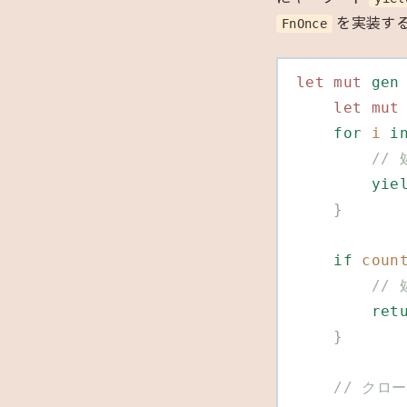
を実装す
FnOnce
let
 mut
 gen
    let
 mut
    for
 i
 i
   
        y
    }
    if
 coun
   
        
    }
    /