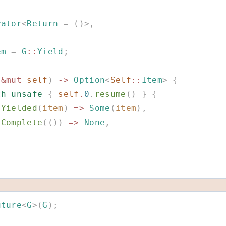
rator
<
Return
 =
 ()>,
em
 =
 G
::
Yield
;
(
&mut
 self
)
 ->
 Option
<
Self
::
Item
>
 {
atch
 unsafe
 {
 self
.
0
.
resume
()
 }
 {
            Yielded
(
item
)
 =>
 Some
(
item
),
            Complete
(())
 =>
 None
,
uture
<
G
>(
G
);