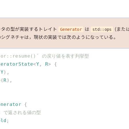
ータの型が実装するトレイト
は
(また
Generator
std::ops
のシグネチャは，現状の実装では次のようになっている。
ator::resume()` の戻り値を表す列挙型
neratorState
<
Y
,
 R
>
 {
(
Y
),
e
(
R
),
enerator
 {
yield で返される値の型
eld
;