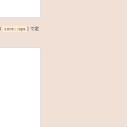
は
) で定
core::ops