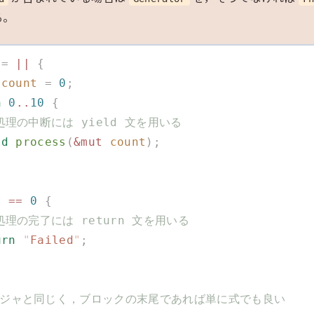
る。
 =
 ||
 {
 count
 =
 0
;
n
 0
..
10
 {
     // 処理の中断には yield 文を用いる
ield
 process
(
&mut
 count
);
t
 ==
 0
 {
     // 処理の完了には return 文を用いる
return
 "
Failed
"
;
/ クロージャと同じく，ブロックの末尾であれば単に式でも良い