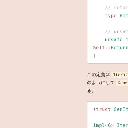
    //
    type
 Re
    //
    unsafe
 
Self
::
Retur
}
この定義は
Iterat
のようにして
Gene
る。
struct
 GenI
impl
<
G
>
 Ite