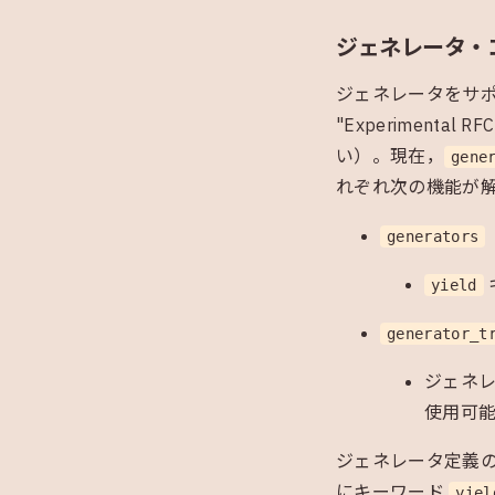
ジェネレータ・コル
ジェネレータをサ
"Experimen
い）。現在，
gene
れぞれ次の機能が
generators
yield
generator_t
ジェネ
使用可
ジェネレータ定義
にキーワード
yiel