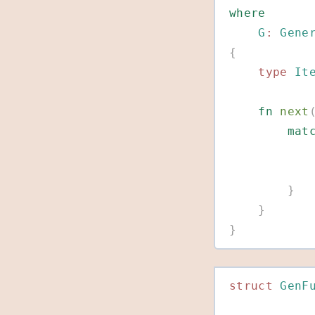
where
    G
:
 Gene
{
    type
 It
    fn
 next
        m
        }
    }
}
struct
 GenF