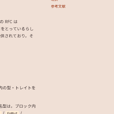
参考文献
 RFC は
体制をとっているらし
 が提供されており，そ
内の型・トレイトを
名型は，ブロック内
/
/
n
FnMut