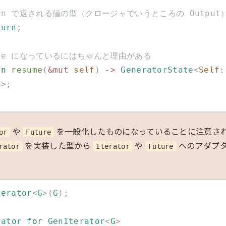
 return で返される値の型（クロージャでいうところの Output
turn
;
 unsafe になっているにはちゃんと理由がある
fn
 resume
(
&mut
 self
)
 ->
 GeneratorState
<
Self
:
n
>;
や
を一般化したものになっていることに注意さ
or
Future
を実装した型から
や
へのアダプ
rator
Iterator
Future
terator
<
G
>(
G
);
rator
 for
 GenIterator
<
G
>