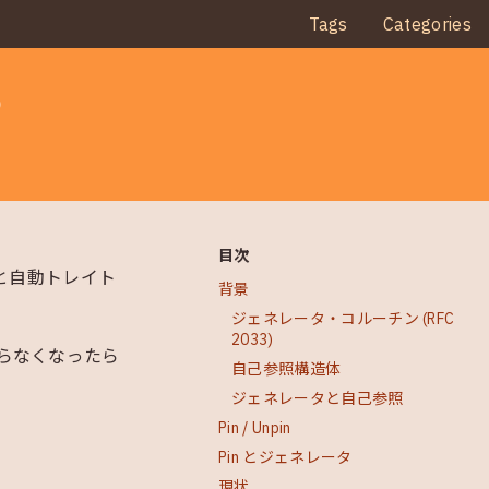
Tags
Categories
め
目次
と自動トレイト
背景
ジェネレータ・コルーチン (RFC
2033)
らなくなったら
自己参照構造体
ジェネレータと自己参照
Pin / Unpin
Pin とジェネレータ
現状