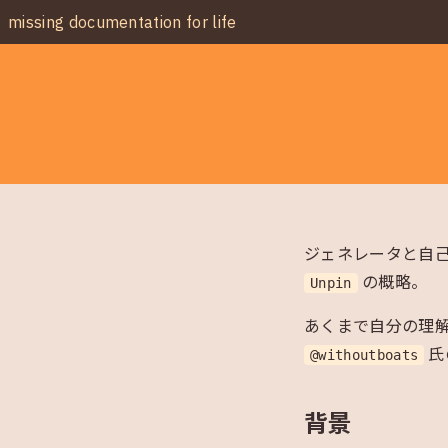
missing documentation for life
ジェネレータと自
の概略。
Unpin
あくまで自分の理
氏
@withoutboats
背景