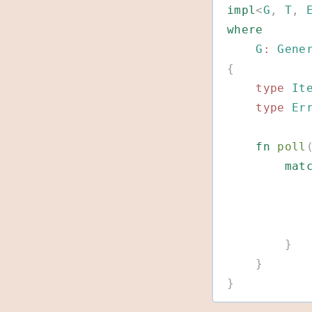
impl
<
G
,
 T
,
 
where
    G
:
 Gene
{
    type
 It
    type
 Er
    fn
 poll
        m
        }
    }
}