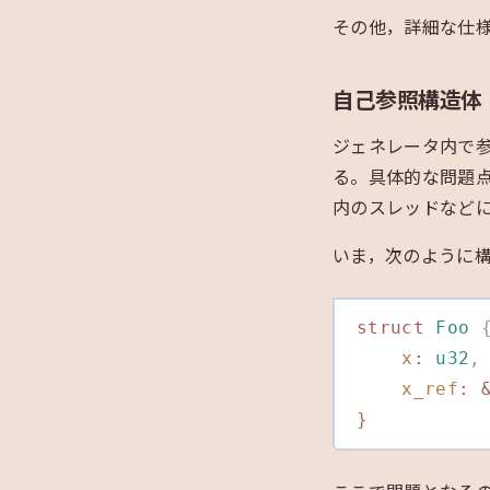
その他，詳細な仕
自己参照構造体
ジェネレータ内で参照を
る。具体的な問題点
内のスレッドなど
いま，次のように
struct
 Foo
 
    x
:
 u32
,
    x_ref
:
 
}