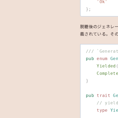
    "
Ok
"
};
脱糖後のジェネレ
義されている。そ
/// `Gener
pub
 enum
 Ge
    Yielded
    Complet
}
pub
 trait
 G
    // 
    type
 Yi