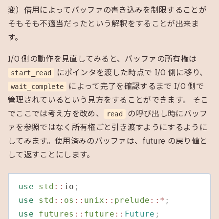
変）借用によってバッファの書き込みを制限することが
そもそも不適当だったという解釈をすることが出来ま
す。
I/O 側の動作を見直してみると、バッファの所有権は
にポインタを渡した時点で I/O 側に移り、
start_read
によって完了を確認するまで I/O 側で
wait_complete
管理されているという見方をすることができます。 そこ
でここでは考え方を改め、
の呼び出し時にバッフ
read
ァを参照ではなく所有権ごと引き渡すようにするように
してみます。使用済みのバッファは、future の戻り値と
して返すことにします。
use
 std
::
io
;
use
 std
::
os
::
unix
::
prelude
::*
;
use
 futures
::
future
::
Future
;