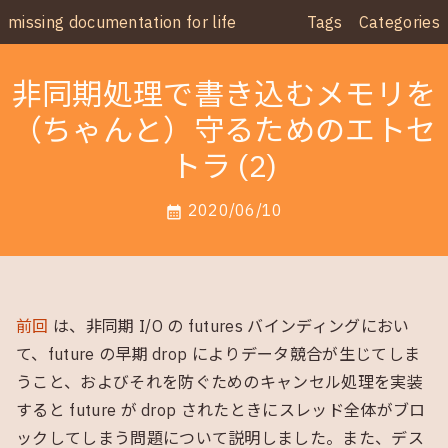
missing documentation for life
Tags
Categories
非同期処理で書き込むメモリを
（ちゃんと）守るためのエトセ
トラ (2)
2020/06/10
calendar_month
前回
は、非同期 I/O の futures バインディングにおい
て、future の早期 drop によりデータ競合が生じてしま
うこと、およびそれを防ぐためのキャンセル処理を実装
すると future が drop されたときにスレッド全体がブロ
ックしてしまう問題について説明しました。また、デス