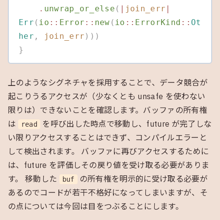
    .
unwrap_or_else
(
|
join_err
|
Err
(
io
::
Error
::
new
(
io
::
ErrorKind
::
Ot
her
,
 join_err
)))
}
上のようなシグネチャを採用することで、データ競合が
起こりうるアクセスが（少なくとも unsafe を使わない
限りは）できないことを確認します。バッファの所有権
は
を呼び出した時点で移動し、future が完了しな
read
い限りアクセスすることはできず、コンパイルエラーと
して検出されます。 バッファに再びアクセスするために
は、future を評価しその戻り値を受け取る必要がありま
す。 移動した
の所有権を明示的に受け取る必要が
buf
あるのでコードが若干不格好になってしまいますが、そ
の点については今回は目をつぶることにします。