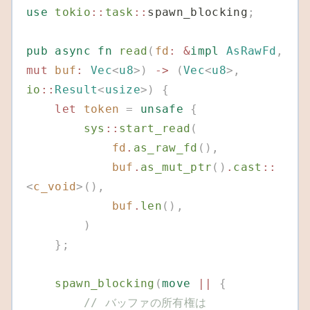
use
 tokio
::
task
::
spawn_blocking
;
pub
 async
 fn
 read
(
fd
:
 &
impl
 AsRawFd
,
mut
 buf
:
 Vec
<
u8
>)
 ->
 (
Vec
<
u8
>,
io
::
Result
<
usize
>)
 {
    let
 token
 =
 unsafe
 {
        sys
::
start_read
(
            fd
.
as_raw_fd
(),
            buf
.
as_mut_ptr
()
.
cast
::
<
c_void
>(),
            buf
.
len
(),
        )
    };
    spawn_blocking
(
move
 ||
 {
        // バッファの所有権は 