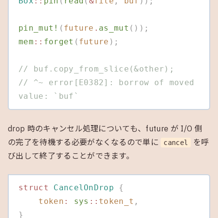
Box
::
pin
(
read
(
&
file
,
 buf
));
pin_mut!
(
future
.
as_mut
());
mem
::
forget
(
future
);
// buf.copy_from_slice(&other);
// ^~ error[E0382]: borrow of moved 
value: `buf`
drop 時のキャンセル処理についても、future が I/O 側
の完了を待機する必要がなくなるので単に
を呼
cancel
び出して終了することができます。
struct
 CancelOnDrop
 {
    token
:
 sys
::
token_t
,
}