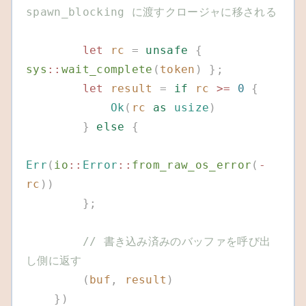
spawn_blocking に渡すクロージャに移される
        let
 rc
 =
 unsafe
 {
sys
::
wait_complete
(
token
)
 };
        let
 result
 =
 if
 rc
 >=
 0
 {
            Ok
(
rc
 as
 usize
)
        }
 else
 {
Err
(
io
::
Error
::
from_raw_os_error
(
-
rc
))
        };
        // 書き込み済みのバッファを呼び出
し側に返す
        (
buf
,
 result
)
    })