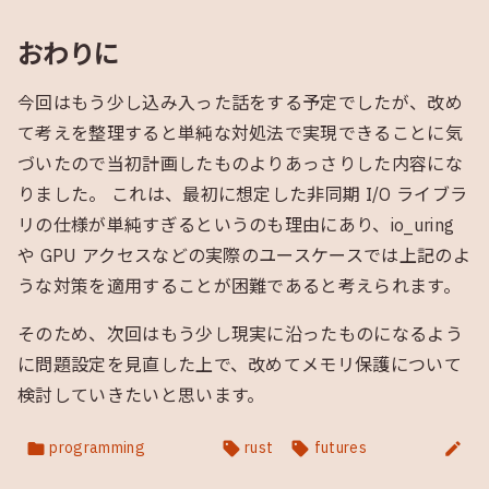
おわりに
今回はもう少し込み入った話をする予定でしたが、改め
て考えを整理すると単純な対処法で実現できることに気
づいたので当初計画したものよりあっさりした内容にな
りました。 これは、最初に想定した非同期 I/O ライブラ
リの仕様が単純すぎるというのも理由にあり、io_uring
や GPU アクセスなどの実際のユースケースでは上記のよ
うな対策を適用することが困難であると考えられます。
そのため、次回はもう少し現実に沿ったものになるよう
に問題設定を見直した上で、改めてメモリ保護について
検討していきたいと思います。
programming
rust
futures
folder
sell
sell
edit