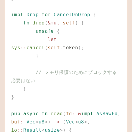
impl
 Drop
 for
 CancelOnDrop
 {
    fn
 drop
(
&mut
 self
)
 {
        unsafe
 {
            let
 _
 =
sys
::
cancel
(
self
.
token
);
        }
        // メモリ保護のためにブロックする
必要はない
    }
}
pub
 async
 fn
 read
(
fd
:
 &
impl
 AsRawFd
,
buf
:
 Vec
<
u8
>)
 ->
 (
Vec
<
u8
>,
io
::
Result
<
usize
>)
 {