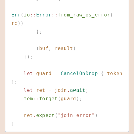
Err
(
io
::
Error
::
from_raw_os_error
(
-
rc
))
        };
        (
buf
,
 result
)
    });
    let
 guard
 =
 CancelOnDrop
 {
 token
};
    let
 ret
 =
 join
.
await
;
    mem
::
forget
(
guard
);
    ret
.
expect
(
"
join error
"
)
}