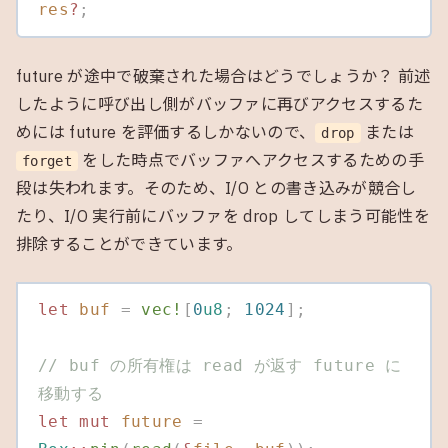
res
?
;
future が途中で破棄された場合はどうでしょうか？ 前述
したように呼び出し側がバッファに再びアクセスするた
めには future を評価するしかないので、
または
drop
をした時点でバッファへアクセスするための手
forget
段は失われます。そのため、I/O との書き込みが競合し
たり、I/O 実行前にバッファを drop してしまう可能性を
排除することができています。
let
 buf
 =
 vec!
[
0
u8
;
 1024
];
// buf の所有権は read が返す future に
移動する
let
 mut
 future
 =