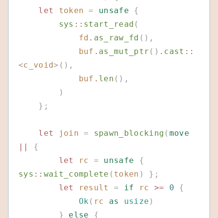
    let
 token
 =
 unsafe
 {
        sys
::
start_read
(
            fd
.
as_raw_fd
(),
            buf
.
as_mut_ptr
()
.
cast
::
<
c_void
>(),
            buf
.
len
(),
        )
    };
    let
 join
 =
 spawn_blocking
(
move
||
 {
        let
 rc
 =
 unsafe
 {
sys
::
wait_complete
(
token
)
 };
        let
 result
 =
 if
 rc
 >=
 0
 {
            Ok
(
rc
 as
 usize
)
        }
 else
 {