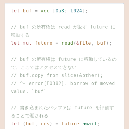
let
 buf
 =
 vec!
[
0
u8
;
 1024
];
// buf の所有権は read が返す future に
移動する
let
 mut
 future
 =
 read
(
&
file
,
 buf
);
// buf の所有権は future に移動しているの
で、ここではアクセスできない
// buf.copy_from_slice(&other);
// ^~ error[E0382]: borrow of moved 
value: `buf`
// 書き込まれたバッファは future を評価す
ることで返される
let
 (
buf
,
 res
)
 =
 future
.
await
;