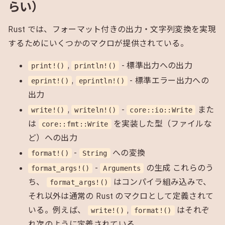
らい）
Rust では、フォーマット付きの出力・文字列変換を実現
するためにいくつかのマクロが提供されている。
,
- 標準出力への出力
print!()
println!()
,
- 標準エラー出力への
eprint!()
eprintln!()
出力
,
-
また
write!()
writeln!()
core::io::Write
は
を実装した型（ファイルな
core::fmt::Write
ど）への出力
-
への変換
format!()
String
-
の生成 これらのう
format_args!()
Arguments
ち、
はコンパイラ組み込みで、
format_args!()
それ以外は通常の Rust のマクロとして定義されて
いる。例えば、
,
はそれぞ
write!()
format!()
れ次のように定義されている。