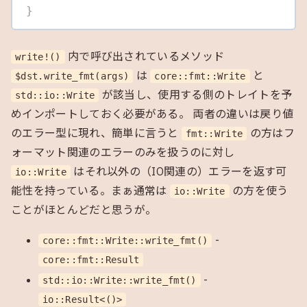
}
内で呼び出されているメソッド
write!()
は
と
$dst.write_fmt(args)
core::fmt::Write
が該当し、使用する側のトレイトを予
std::io::Write
めインポートしておく必要がある。 両者の違いは戻り値
のエラー型に現れ、簡単に言うと
の方はフ
fmt::Write
ォーマット関連のエラーのみを扱うのに対し
はそれ以外の（IO関連の）エラーを返す可
io::Write
能性を持っている。まぁ通常は
の方を使う
io::Write
ことがほとんどだと思うが。
-
core::fmt::Write::write_fmt()
core::fmt::Result
-
std::io::Write::write_fmt()
io::Result<()>