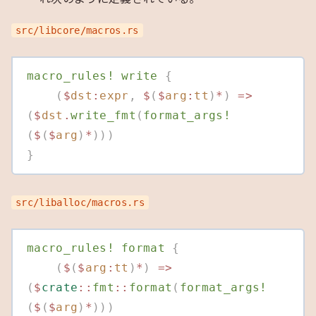
src/libcore/macros.rs
macro_rules!
 write
 {
    (
$
dst
:
expr
,
 $
(
$
arg
:
tt
)
*
)
 =>
(
$
dst
.
write_fmt
(
format_args!
(
$
(
$
arg
)
*
)))
}
src/liballoc/macros.rs
macro_rules!
 format
 {
    (
$
(
$
arg
:
tt
)
*
)
 =>
(
$
crate
::
fmt
::
format
(
format_args!
(
$
(
$
arg
)
*
)))