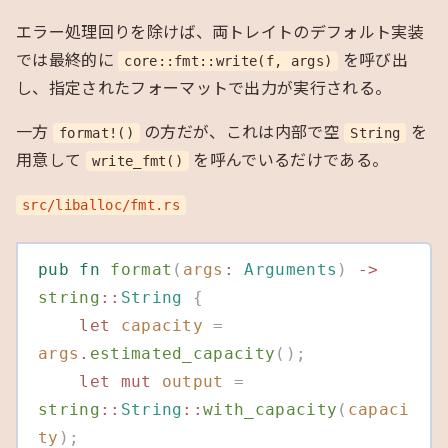
エラー処理回りを除けば、両トレイトのデフォルト実装
では最終的に
を呼び出
core::fmt::write(f, args)
し、指定されたフォーマットで出力が実行される。
一方
の方だが、これは内部で空
を
format!()
String
用意して
を呼んでいるだけである。
write_fmt()
src/liballoc/fmt.rs
pub
 fn
 format
(
args
:
 Arguments
)
 ->
string
::
String
 {
    let
 capacity
 =
args
.
estimated_capacity
();
    let
 mut
 output
 =
string
::
String
::
with_capacity
(
capaci
ty
);