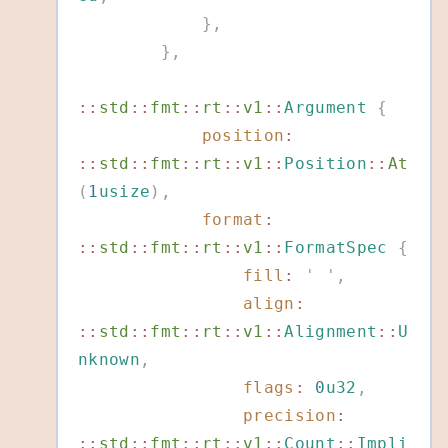
            },
        },
::
std
::
fmt
::
rt
::
v1
::
Argument
 {
            position
:
::
std
::
fmt
::
rt
::
v1
::
Position
::
At
(
1
usize
),
            format
:
::
std
::
fmt
::
rt
::
v1
::
FormatSpec
 {
                fill
:
 '
 '
,
                align
:
::
std
::
fmt
::
rt
::
v1
::
Alignment
::
U
nknown
,
                flags
:
 0
u32
,
                precision
:
::
std
::
fmt
::
rt
::
v1
::
Count
::
Impli