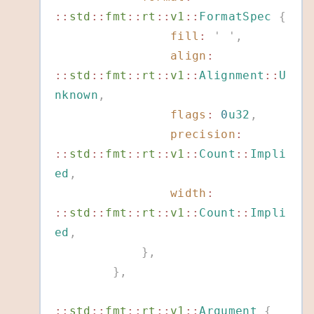
::
std
::
fmt
::
rt
::
v1
::
FormatSpec
 {
                fill
:
 '
 '
,
                align
:
::
std
::
fmt
::
rt
::
v1
::
Alignment
::
U
nknown
,
                flags
:
 0
u32
,
                precision
:
::
std
::
fmt
::
rt
::
v1
::
Count
::
Impli
ed
,
                width
:
::
std
::
fmt
::
rt
::
v1
::
Count
::
Impli
ed
,
            },
        },
::
std
::
fmt
::
rt
::
v1
::
Argument
 {