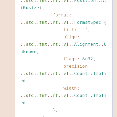
::
std
::
fmt
::
rt
::
v1
::
Position
::
At
(
0
usize
),
            format
:
::
std
::
fmt
::
rt
::
v1
::
FormatSpec
 {
                fill
:
 '
 '
,
                align
:
::
std
::
fmt
::
rt
::
v1
::
Alignment
::
U
nknown
,
                flags
:
 8
u32
,
                precision
:
::
std
::
fmt
::
rt
::
v1
::
Count
::
Impli
ed
,
                width
:
::
std
::
fmt
::
rt
::
v1
::
Count
::
Impli
ed
,
            },