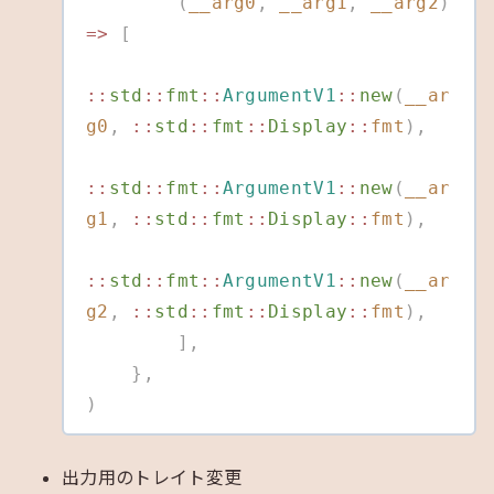
        (
__arg0
,
 __arg1
,
 __arg2
)
=>
 [
::
std
::
fmt
::
ArgumentV1
::
new
(
__ar
g0
,
 ::
std
::
fmt
::
Display
::
fmt
),
::
std
::
fmt
::
ArgumentV1
::
new
(
__ar
g1
,
 ::
std
::
fmt
::
Display
::
fmt
),
::
std
::
fmt
::
ArgumentV1
::
new
(
__ar
g2
,
 ::
std
::
fmt
::
Display
::
fmt
),
        ],
    },
)
出力用のトレイト変更