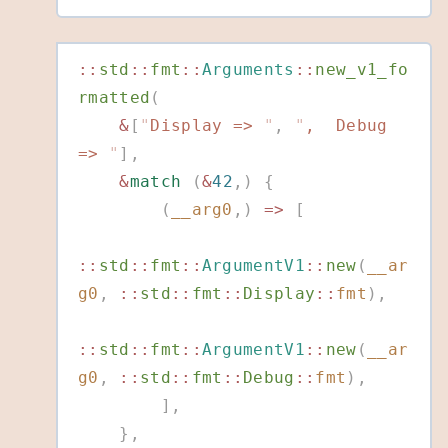
::
std
::
fmt
::
Arguments
::
new_v1_fo
rmatted
(
    &
[
"
Display => 
"
,
 "
,  Debug 
=> 
"
],
    &
match
 (
&
42
,)
 {
        (
__arg0
,)
 =>
 [
::
std
::
fmt
::
ArgumentV1
::
new
(
__ar
g0
,
 ::
std
::
fmt
::
Display
::
fmt
),
::
std
::
fmt
::
ArgumentV1
::
new
(
__ar
g0
,
 ::
std
::
fmt
::
Debug
::
fmt
),
        ],
    },