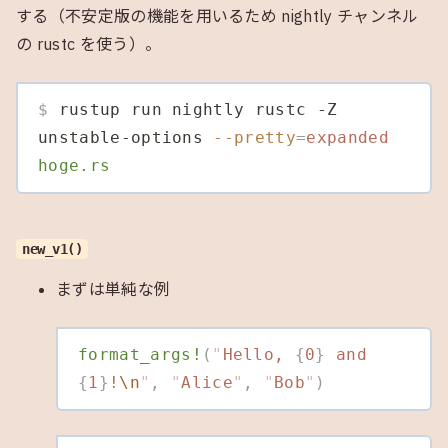
する（不安定版の機能を用いるため nightly チャンネル
の rustc を使う）。
$
 rustup run nightly rustc -Z 
unstable-options 
--pretty
=
expanded
hoge.rs
new_v1()
まずは単純な例
format_args!
(
"
Hello, 
{
0
}
 and 
{
1
}
!
\n
"
,
 "
Alice
"
,
 "
Bob
"
)