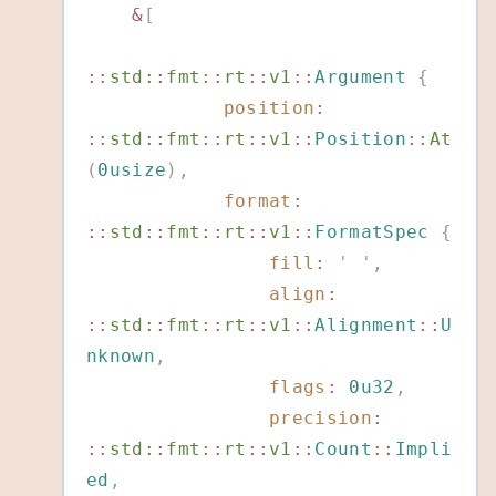
    &
[
::
std
::
fmt
::
rt
::
v1
::
Argument
 {
            position
:
::
std
::
fmt
::
rt
::
v1
::
Position
::
At
(
0
usize
),
            format
:
::
std
::
fmt
::
rt
::
v1
::
FormatSpec
 {
                fill
:
 '
 '
,
                align
:
::
std
::
fmt
::
rt
::
v1
::
Alignment
::
U
nknown
,
                flags
:
 0
u32
,
                precision
:
::
std
::
fmt
::
rt
::
v1
::
Count
::
Impli
ed
,