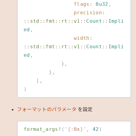
                flags
:
 0
u32
,
                precision
:
::
std
::
fmt
::
rt
::
v1
::
Count
::
Impli
ed
,
                width
:
::
std
::
fmt
::
rt
::
v1
::
Count
::
Impli
ed
,
            },
        },
    ],
)
フォーマットのパラメータ
を設定
format_args!
(
"
{
:0x
}
"
,
 42
)