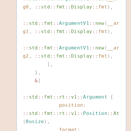
g0
,
 ::
std
::
fmt
::
Display
::
fmt
),
::
std
::
fmt
::
ArgumentV1
::
new
(
__ar
g1
,
 ::
std
::
fmt
::
Display
::
fmt
),
::
std
::
fmt
::
ArgumentV1
::
new
(
__ar
g2
,
 ::
std
::
fmt
::
Display
::
fmt
),
        ],
    },
    &
[
::
std
::
fmt
::
rt
::
v1
::
Argument
 {
            position
:
::
std
::
fmt
::
rt
::
v1
::
Position
::
At
(
0
usize
),
            format
: