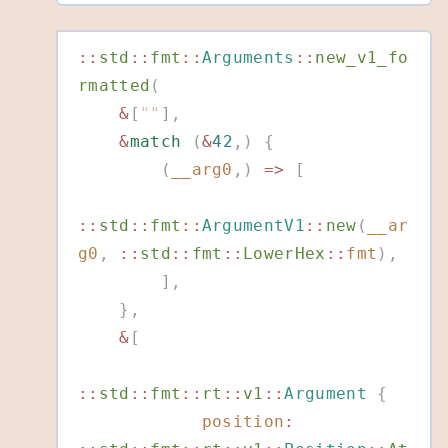
::
std
::
fmt
::
Arguments
::
new_v1_fo
rmatted
(
    &
[
""
],
    &
match
 (
&
42
,)
 {
        (
__arg0
,)
 =>
 [
::
std
::
fmt
::
ArgumentV1
::
new
(
__ar
g0
,
 ::
std
::
fmt
::
LowerHex
::
fmt
),
        ],
    },
    &
[
::
std
::
fmt
::
rt
::
v1
::
Argument
 {
            position
: