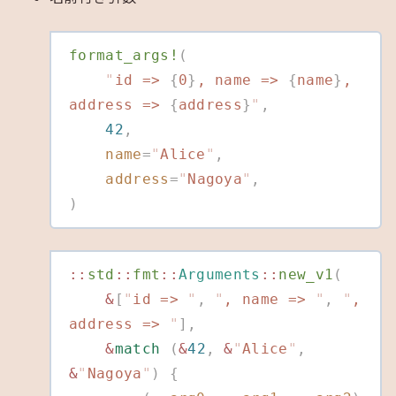
format_args!
(
    "
id => 
{
0
}
, name => 
{
name
}
, 
address => 
{
address
}
"
,
    42
,
    name
=
"
Alice
"
,
    address
=
"
Nagoya
"
,
)
::
std
::
fmt
::
Arguments
::
new_v1
(
    &
[
"
id => 
"
,
 "
, name => 
"
,
 "
, 
address => 
"
],
    &
match
 (
&
42
,
 &
"
Alice
"
,
&
"
Nagoya
"
)
 {