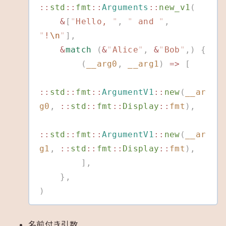
::
std
::
fmt
::
Arguments
::
new_v1
(
    &
[
"
Hello, 
"
,
 "
 and 
"
,
"
!
\n
"
],
    &
match
 (
&
"
Alice
"
,
 &
"
Bob
"
,)
 {
        (
__arg0
,
 __arg1
)
 =>
 [
::
std
::
fmt
::
ArgumentV1
::
new
(
__ar
g0
,
 ::
std
::
fmt
::
Display
::
fmt
),
::
std
::
fmt
::
ArgumentV1
::
new
(
__ar
g1
,
 ::
std
::
fmt
::
Display
::
fmt
),
        ],
    },
)
名前付き引数