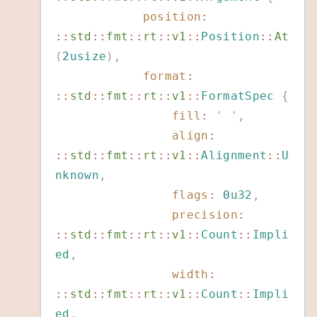
            position
:
::
std
::
fmt
::
rt
::
v1
::
Position
::
At
(
2
usize
),
            format
:
::
std
::
fmt
::
rt
::
v1
::
FormatSpec
 {
                fill
:
 '
 '
,
                align
:
::
std
::
fmt
::
rt
::
v1
::
Alignment
::
U
nknown
,
                flags
:
 0
u32
,
                precision
:
::
std
::
fmt
::
rt
::
v1
::
Count
::
Impli
ed
,
                width
:
::
std
::
fmt
::
rt
::
v1
::
Count
::
Impli
ed
,