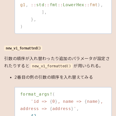
g1
,
 ::
std
::
fmt
::
LowerHex
::
fmt
),
        ],
    },
)
new_v1_formatted()
引数の順序が入れ替わったり追加のパラメータが設定さ
れたりすると
が用いられる。
new_v1_formatted()
2番目の例の引数の順序を入れ替えてみる
format_args!
(
    "
id => 
{
0
}
, name => 
{
name
}
, 
address => 
{
address
}
"
,
    42
,