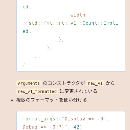
ed
,
                width
:
::
std
::
fmt
::
rt
::
v1
::
Count
::
Impli
ed
,
            },
        },
    ],
)
のコンストラクタが
から
Arguments
new_v1
に変更されている。
new_v1_formatted
複数のフォーマットを使い分ける
format_args!
(
"
Display => 
{
0
}
, 
Debug => 
{
0:?
}
"
,
 42
)